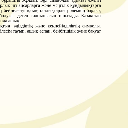
с бұрышты жұлдыз. Бұл символды адамзат ежелгі
арлық игі аңсарларға және мәңгілік құндылықтарға
ң бейнеленуі қазақстандықтардың әлемнің барлық
л болуға деген талпынысын танытады. Қазақстан
анда ашық.
тың, әділдіктің және кеңпейілділіктің символы.
йлесім тауып, ашық аспан, бейбітшілік және бақуат