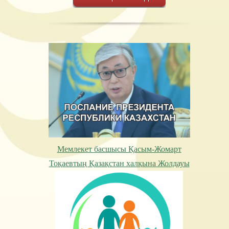
Мемлекет басшысы Қасым-Жомарт
Тоқаевтың Қазақстан халқына Жолдауы