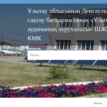
Ұлытау облысының Денсаул
сақтау басқармасының «Ұлы
ауданының ауруханасы» ШЖ
КМК
Басты