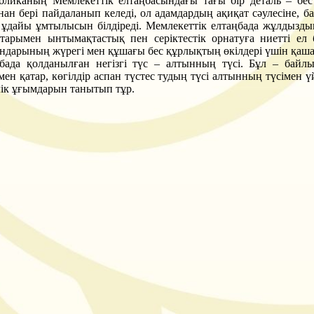
бликаның Мемлекеттік елтаңбасындағы тағы бір деталь – бе
нан бері пайдаланып келеді, ол адамдардың ақиқат сәулесіне, б
 ұдайы ұмтылысын білдіреді. Мемлекеттік елтаңбада жұлдызды
тарымен ынтымақтастық пен серіктестік орнатуға ниетті е
ндарының жүрегі мен құшағы бес құрлықтың өкілдері үшін қаш
бада қолданылған негізгі түс – алтынның түсі. Бұл – байлық
ен қатар, көгілдір аспан түстес тудың түсі алтынның түсімен ү
лік ұғымдарын танытып тұр.