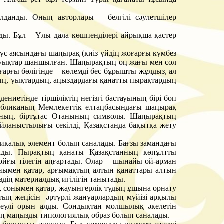
данды. Оның авторлары – белгілі сәулетшілер
ды. Бұл – Ұлы дала көшпенділері айрықша қастер
түс аясындағы шаңырақ (киіз үйдің жоғарғы күмбез
ған уықтар шаншылған. Шаңырақтың оң жағы мен сол
арғы бөлігінде – көлемді бес бұрышты жұлдыз, ал
тың, уықтардың, аңыздардағы қанатты пырақтардың
ениетінде тіршіліктің негізгі бастауының бірі боп
публиканың Мемлекеттік елтаңбасындағы шаңырақ
сының, біртұтас Отанының символы. Шаңырақтың
йланыстылығы секілді, Қазақстанда бақытқа жету
дикалық элемент болып саналады. Бағзы замандағы
ытады. Пырақтың қанаты Қазақстанның көпұлтты
ойғы тілегін аңғартады. Олар – шынайы ой-арман
онымен қатар, арғымақтың алтын қанаттары алтын
здің материалдық игілігін танытады.
 сонымен қатар, жауынгерлік тудың ұшына орнату
қтың жеңісін әртүрлі жануарлардың мүйізі арқылы
леулі орын алды. Сондықтан молшылық әкелетін
рең маңызды типологиялық образ болып саналады.