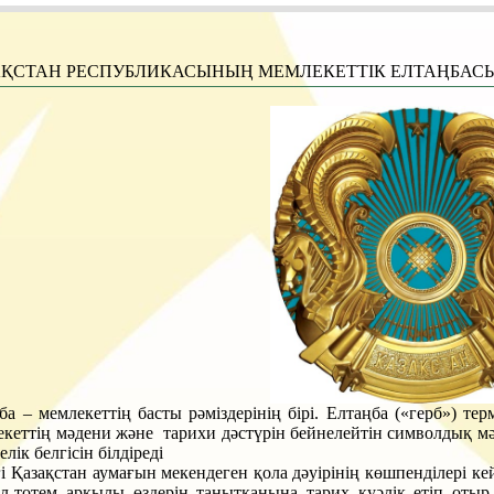
АҚСТАН РЕСПУБЛИКАСЫНЫҢ МЕМЛЕКЕТТIК ЕЛТАҢБАС
ба – мемлекеттің басты рәміздерінің бірі. Елтаңба («герб») тер
кеттің мәдени және тарихи дәстүрін бейнелейтін символдық мән
лік белгісін білдіреді
гі Қазақстан аумағын мекендеген қола дәуірінің көшпенділері к
л-тотем арқылы өздерін танытқанына тарих куәлік етіп отыр