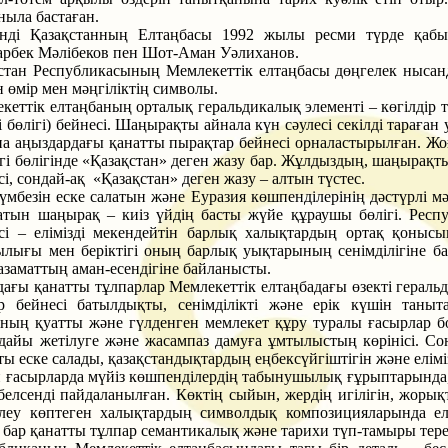
ныла бастаған.
нді Қазақстанның Елтаңбасы 1992 жылы ресми түрде қабыл
рбек Мәлібеков пен Шот-Аман Уәлиханов.
стан Республикасының Мемлекеттік елтаңбасы дөңгелек нысан
н өмір мен мәңгіліктің символы.
кеттік елтаңбаның орталық геральдикалық элементі – көгілдір 
ді бөлігі) бейнесі. Шаңырақты айнала күн сәулесі секілді тара
а аңыздардағы қанатты пырақтар бейнесі орналастырылған. Жоғ
гі бөлігінде «Қазақстан» деген жазу бар. Жұлдыздың, шаңырақ
сі, сондай-ақ «Қазақстан» деген жазу – алтын түстес.
үмбезін еске салатын және Еуразия көшпенділерінің дәстүрлі мәд
атын шаңырақ – киіз үйдің басты жүйе құраушы бөлігі. Рес
сі – елімізді мекендейтін барлық халықтардың ортақ қоны
лығы мен беріктігі оның барлық уықтарының сенімділігіне ба
 азаматтың аман-есендігіне байланысты.
ағы қанатты тұлпарлар Мемлекеттік елтаңбадағы өзекті гераль
р бейнесі батылдықты, сенімділікті және ерік күшін тан
ның қуатты және гүлденген мемлекет құру туралы ғасырлар б
дайы жетілуге және жасампаз дамуға ұмтылыстың көрінісі. С
ты еске салады, қазақстандықтардың еңбексүйгіштігін және елімі
 ғасырларда мүйіз көшпенділердің табынушылық ғұрыптарында,
белсенді пайдаланылған. Көктің сыйын, жердің игілігін, жоры
леу көптеген халықтардың символдық композицияларында е
і бар қанатты тұлпар семантикалық және тарихи түп-тамыры те