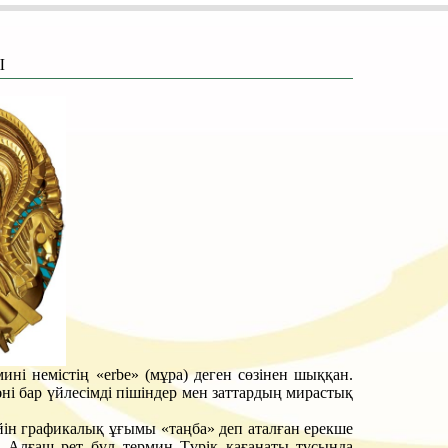
Ы
мині немістің «erbe» (мұра) деген сөзінен шыққан.
і бар үйлесімді пішіндер мен заттардың мирастық
ейін графикалық ұғымы «таңба» деп аталған ерекше
. Алғаш рет бұл термин Түрік қағанаты тұсында