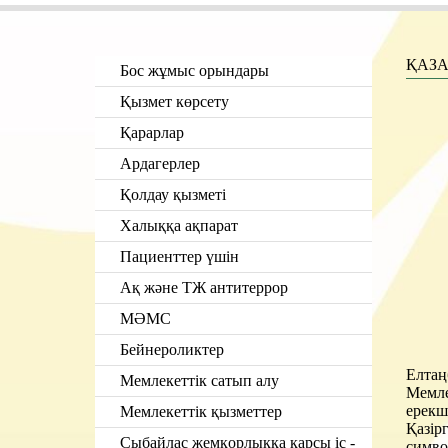
ҚАЗ
Бос жұмыс орындары
Қызмет көрсету
Қарарлар
Ардагерлер
Қолдау қызметі
Халыққа ақпарат
Пациенттер үшін
Ақ және ТЖ антитеррор
МӘМС
Бейнероликтер
Елтаң
Мемлекеттік сатып алу
Мемле
ерекше
Мемлекеттік қызметтер
Қазір
Сыбайлас жемқорлыққа қарсы іс -
симво