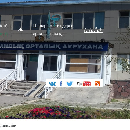
ский
Нашар көретіндерге
A+
A
A
ақша
арналған нұсқа
йланыстар