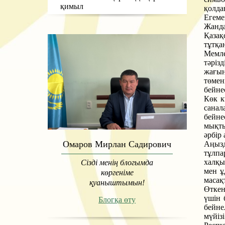
қимыл
қолда
Егеме
Жанда
Қазақ
тұтқа
Мемле
тәріз
жағын
төмен
бейне
Көк к
санал
бейне
мықты
әрбір
Омаров Мирлан Садирович
Аңызд
тұлпа
халқы
Сізді менің блогымда
мен ұ
көргеніме
масақ
қуаныштымын!
Өткен
үшін 
Блогқа өту
бейне
мүйіз