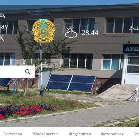
ық
тау
Рус
28.44
Қ
Қаз
Біз туралы
Жұмыс кестесі
Жаңалықтар
Фотогалерея
Ба