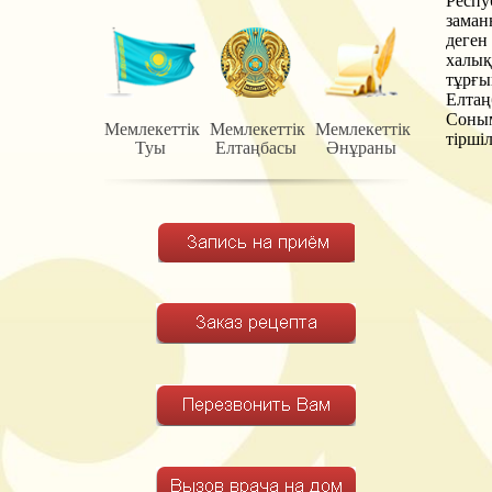
Респу
заман
деген
халық
тұрғы
Елтаң
Соным
Мемлекеттiк
Мемлекеттiк
Мемлекеттiк
тірші
Туы
Елтаңбасы
Әнұраны