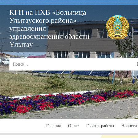
КГП на ПХВ «Больница
Улытауского района»
управления
здравоохранения области
Ұлытау
Главная
О нас
График работы
Новости