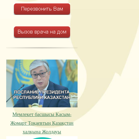
Мемлекет басшысы Қасым-
Жомарт Тоқаевтың Қазақстан
халқына Жолдауы