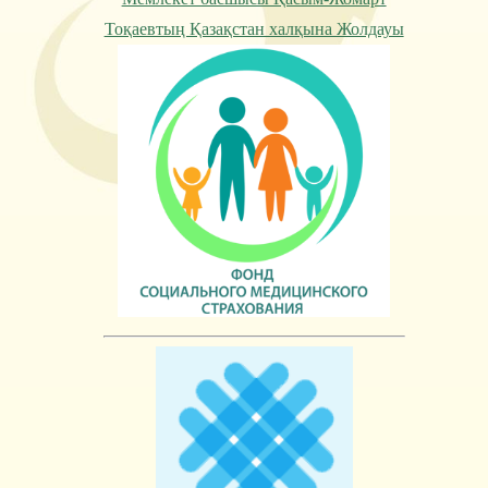
Тоқаевтың Қазақстан халқына Жолдауы