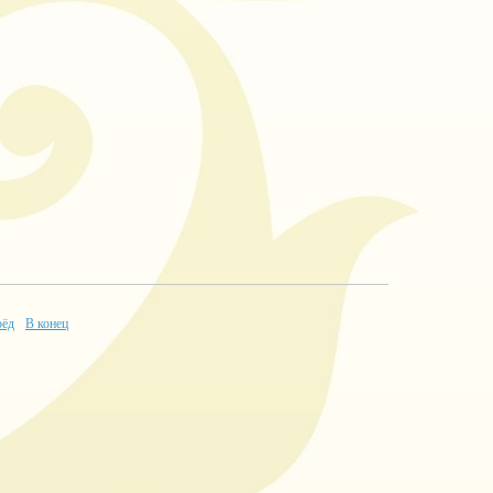
рёд
В конец