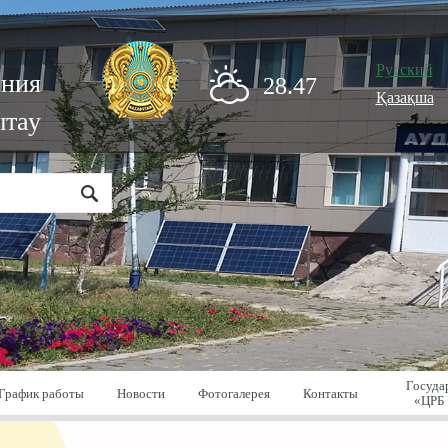
Русский
ения
28.47
Қазақша
ытау
Госуда
График работы
Новости
Фотогалерея
Контакты
«ЦРБ 