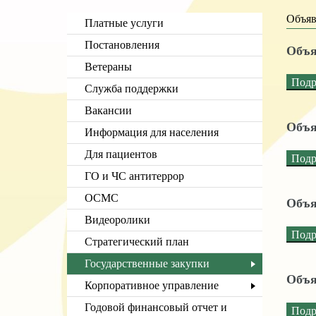
Объяв
Платные услуги
Постановления
Объя
Ветераны
Подр
Служба поддержки
Вакансии
Объя
Информация для населения
Для пациентов
Подр
ГО и ЧС антитеррор
ОСМС
Объя
Видеоролики
Подр
Стратегический план
Государственные закупки
Объя
Корпоративное управление
Годовой финансовый отчет и
Подр