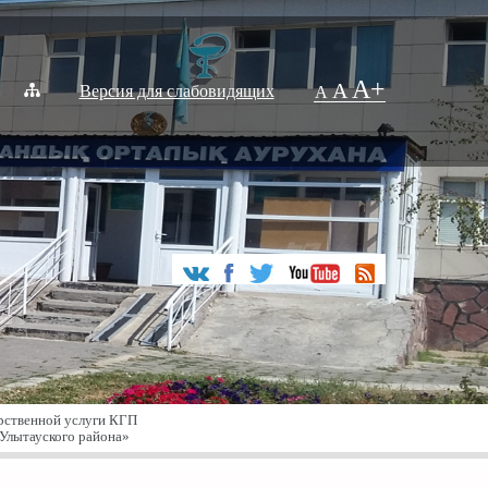
A+
A
Версия для слабовидящих
A
рственной услуги КГП
Улытауского района»