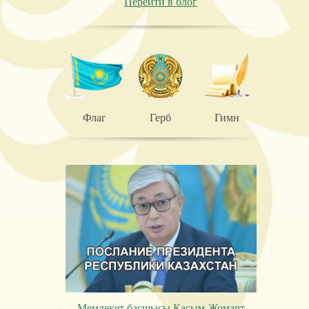
Перейти в блог
Флаг
Герб
Гимн
Мемлекет басшысы Қасым-Жомарт