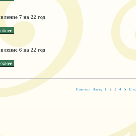
вление 7 на 22 год
обнее
вление 6 на 22 год
обнее
В начало
Назад
1
2
3
4
5
Впе