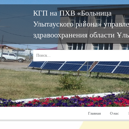
КГП на ПХВ «Больница
Улытауского района» управл
здравоохранения области Ұл
Главная
О нас