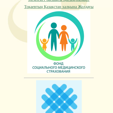
Тоқаевтың Қазақстан халқына Жолдауы