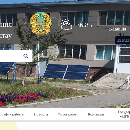
Русский
ения
36.85
Қазақша
ытау
Госуда
График работы
Новости
Фотогалерея
Контакты
«ЦРБ 