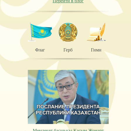
Перейти в блог
Флаг
Герб
Гимн
Мемлекет басшысы Қасым-Жомарт