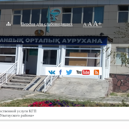
A+
A
Версия для слабовидящих
A
рственной услуги КГП
Улытауского района»