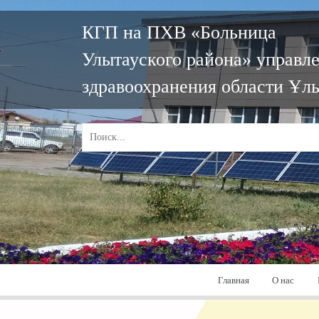
КГП на ПХВ «Больница
Улытауского района» управл
здравоохранения области Ұл
Главная
О нас