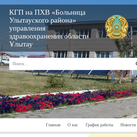
КГП на ПХВ «Больница
Улытауского района»
управления
здравоохранения области
Ұлытау
Главная
О нас
График работы
Новости