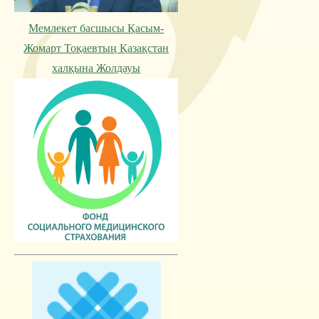
Мемлекет басшысы Қасым-
Жомарт Тоқаевтың Қазақстан
халқына Жолдауы