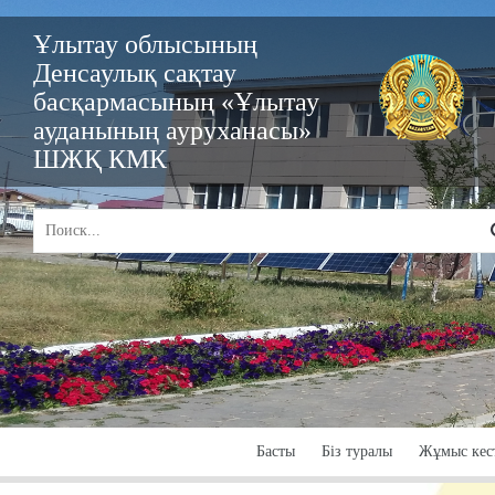
Ұлытау облысының
Денсаулық сақтау
басқармасының «Ұлытау
ауданының ауруханасы»
ШЖҚ КМК
Басты
Біз туралы
Жұмыс кест