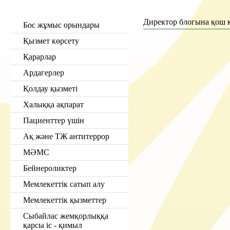
Директор блогына қош к
Бос жұмыс орындары
Қызмет көрсету
Қарарлар
Ардагерлер
Қолдау қызметі
Халыққа ақпарат
Пациенттер үшін
Ақ және ТЖ антитеррор
МӘМС
Бейнероликтер
Мемлекеттік сатып алу
Мемлекеттік қызметтер
Сыбайлас жемқорлыққа
қарсы іс - қимыл