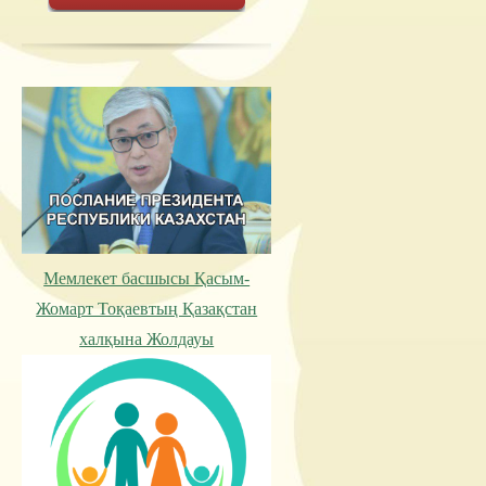
Мемлекет басшысы Қасым-
Жомарт Тоқаевтың Қазақстан
халқына Жолдауы