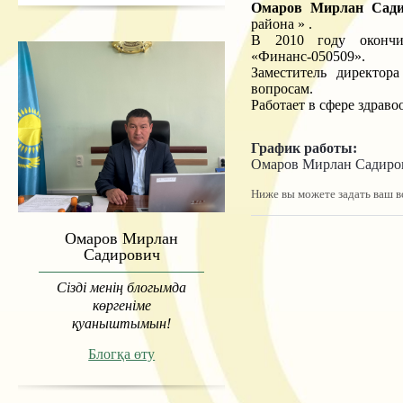
Омаров Мирлан Садир
района » .
В 2010 году окончи
«Финанс-050509».
Заместитель директор
вопросам.
Работает в сфере здраво
График работы:
Омаров Мирлан Садирович
Ниже вы можете задать ваш в
Омаров Мирлан
Садирович
Сізді менің блогымда
көргеніме
қуаныштымын!
Блогқа өту